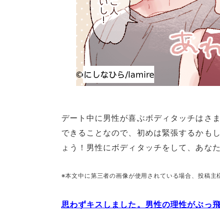
デート中に男性が喜ぶボディタッチはさ
できることなので、初めは緊張するかも
ょう！男性にボディタッチをして、あな
※本文中に第三者の画像が使用されている場合、投稿主
思わずキスしました。男性の理性がぶっ飛