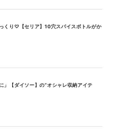
っくり♡【セリア】10穴スパイスボトルがか
に」【ダイソー】の“オシャレ収納アイテ