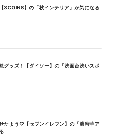
【3COINS】の「秋インテリア」が気になる
除グッズ！【ダイソー】の「洗面台洗いスポ
せたよう♡【セブンイレブン】の「濃蜜芋ア
る