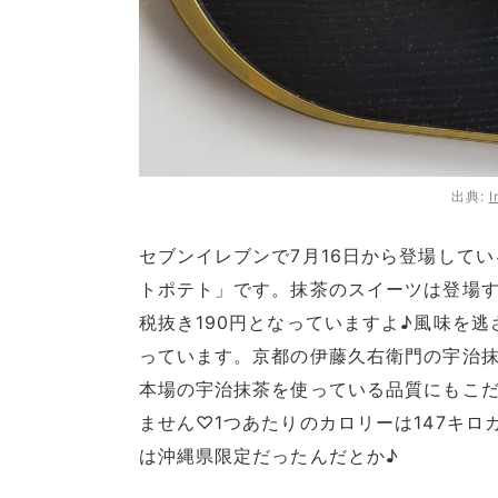
出典:
I
セブンイレブンで7月16日から登場して
トポテト」です。抹茶のスイーツは登場
税抜き190円となっていますよ♪風味を
っています。京都の伊藤久右衛門の宇治
本場の宇治抹茶を使っている品質にもこ
ません♡1つあたりのカロリーは147キ
は沖縄県限定だったんだとか♪