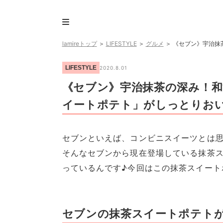
lamireトップ
＞
LIFESTYLE
＞
グルメ
＞
《セブン》宇治抹
LIFESTYLE
2020.8.01
《セブン》宇治抹茶の深み！
イートポテト」がしっとりお
セブンといえば、コンビニスイーツとは
そんなセブンから現在登場している抹茶
っているんです♪今回はこの抹茶スイート
セブンの抹茶スイートポテト