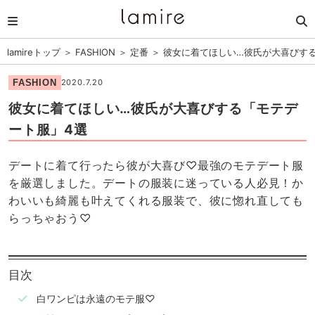
lamireトップ
＞
FASHION
＞
定番
＞
彼女に着てほしい…彼氏が大喜びす
FASHION
2020.7.20
彼女に着てほしい…彼氏が大喜びする「モテデ
ート服」4選
デートに着て行ったら彼が大喜び♡最強のモテデート服
を厳選しました。デートの服装に迷っている人必見！か
わいいも綺麗も叶えてくれる服装で、彼に惚れ直しても
らっちゃおう♡
目次
白ワンピは永遠のモテ服♡