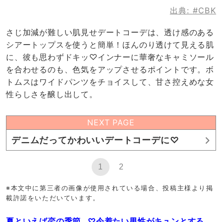
出典:
#CBK
さじ加減が難しい肌見せデートコーデは、透け感のある
シアートップスを使うと簡単！ほんのり透けて見える肌
に、彼も思わずドキッ♡インナーに華奢なキャミソール
を合わせるのも、色気をアップさせるポイントです。ボ
トムスはワイドパンツをチョイスして、甘さ控えめな女
性らしさを醸し出して。
NEXT PAGE
デニムだってかわいいデートコーデに♡
1
2
※本文中に第三者の画像が使用されている場合、投稿主様より掲
載許諾をいただいています。
夏といえば恋の季節…♡今着たい男性がキュンとする