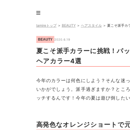
lamireトップ
＞
BEAUTY
＞
ヘアスタイル
＞
夏こそ派手カ
BEAUTY
2020.6.19
夏こそ派手カラーに挑戦！パ
ヘアカラー4選
今年のカラーは何色にしよう？そんな迷
いかがでしょう。派手過ぎますか？とこ
ッチするんです！今年の夏は遊び倒した
高発色なオレンジショートで