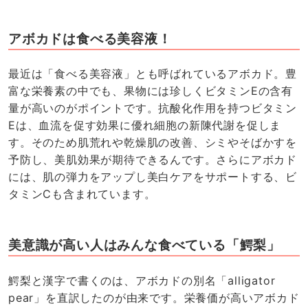
アボカドは食べる美容液！
最近は「食べる美容液」とも呼ばれているアボカド。豊
富な栄養素の中でも、果物には珍しくビタミン
E
の含有
量が高いのがポイントです。抗酸化作用を持つビタミン
E
は、血流を促す効果に優れ細胞の新陳代謝を促しま
す。そのため肌荒れや乾燥肌の改善、シミやそばかすを
予防し、美肌効果が期待できるんです。さらにアボカド
には、肌の弾力をアップし美白ケアをサポートする、ビ
タミンCも含まれています。
美意識が高い人はみんな食べている「鰐梨」
鰐梨と漢字で書くのは、アボカドの別名「
alligator
pear」を直訳したのが由来です。栄養価が高いアボカド