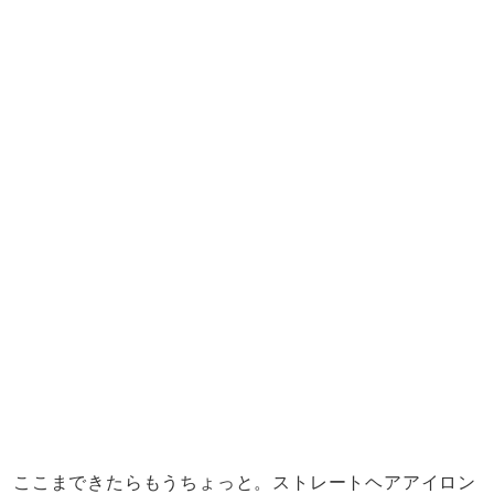
ここまできたらもうちょっと。ストレートヘアアイロン
を使用し、ストローのもう一方の端も溶かしてくっつけ
ていきます。