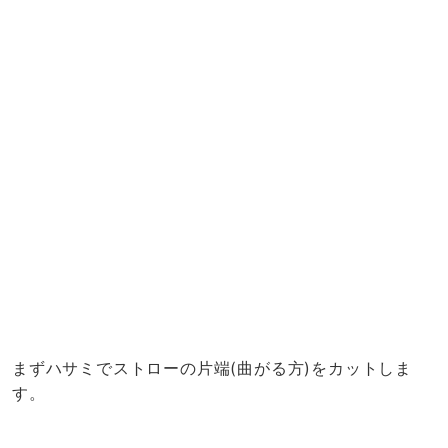
まずハサミでストローの片端(曲がる方)をカットしま
す。
次に、ストレートヘアアイロンを使って、ストローの端
部分を温めてくっつけていきますよ。(これはどちらの