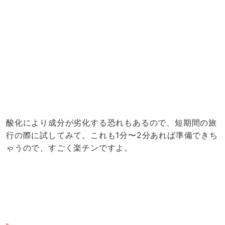
酸化により成分が劣化する恐れもあるので、短期間の旅
行の際に試してみて。これも1分〜2分あれば準備できち
ゃうので、すごく楽チンですよ。
旅行におすすめな持ち運び方：乳液や化粧下
地は「コンタクトケース」が便利
乳液や化粧下地・リキッドファンデーションなど、とろ
っとしたテクスチャーのものは「コンタクトケース」に
詰め替えて行くと便利です！コンタクトケースは密封性
が高く、どんな風に持ち運んでも漏れる心配がありませ
ん。