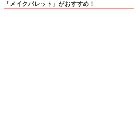
では、かさばるコスメは旅行のときどう持ち運ぶ？これ
は必要なコスメだけを集めて作れる、オリジナルの「メ
イクパレット」がおすすめ。オリジナルということで作
り方は様々ですが…。今回は私も作ったことがある、
「無印のカードケース」を使った方法をご紹介します。
必要なのはこれだけ！