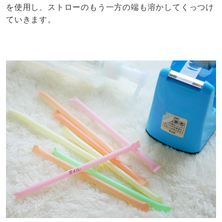
所用時間2分ほどで作ることができちゃいました。買っ
たそのままの容器だとかなりかさばる化粧水やクレンジ
ングオイルが、こんなにコンパクトに！中に入っている
スキンケアの種類がわかるように、ストローの外側に名
前を書いておくと◎端をテープで止めておけば、化粧水
やクレンジングオイルが漏れ出る心配もありませんね。
使い終わったらプラスチックゴミとして旅行先で処分で
きるのも嬉しいポイントです。