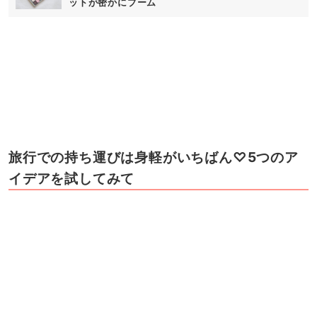
旅行のとき持ち運びに悩む化粧水やコスメの、コンパク
トな持ち運び方を5つ紹介しました。移動も多い旅行
は、やっぱり荷物が少ないのがいちばん♡ 5つのアイデ
アを参考に、コスメや化粧水・クレンジングオイルをコ
ンパクトにまとめて、身軽に旅行を楽しんじゃいましょ
う。
LIFESTYLE
旅をシンプル＆快適に。無印良品の”コンパクト旅行
グッズ”が便利すぎる！
※本文中に第三者の画像が使用されている場合、投稿主様より掲
載許諾をいただいています。