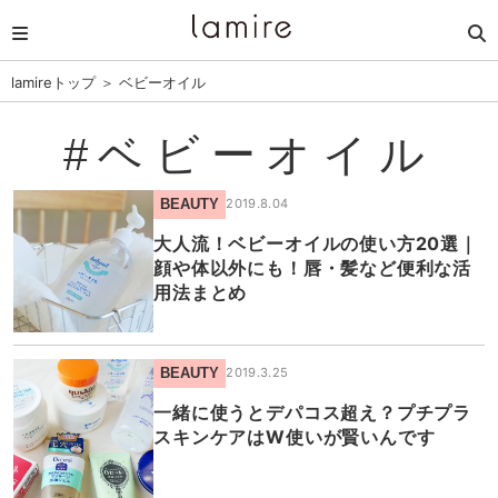
lamireトップ
＞
ベビーオイル
#ベビーオイル
BEAUTY
2019.8.04
大人流！ベビーオイルの使い方20選｜
顔や体以外にも！唇・髪など便利な活
用法まとめ
BEAUTY
2019.3.25
一緒に使うとデパコス超え？プチプラ
スキンケアはW使いが賢いんです