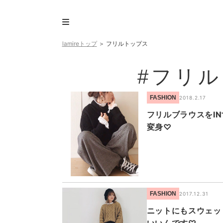
lamireトップ
＞
フリルトップス
#フリ
FASHION
2018.2.17
フリルブラウスをI
変身♡
FASHION
2017.12.31
ニットにもスウェッ