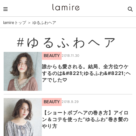
lamireトップ
＞
ゆるふわヘア
#ゆるふわヘア
BEAUTY
2018.11.30
誰からも愛される。結局、全方位ウケ
するのは&#8221;ゆるふわ&#8221;ヘ
アでした♡
BEAUTY
2018.9.29
【ショートボブヘアの巻き方】アイロ
ン＆コテを使った”ゆるふわ”巻き髪の
やり方