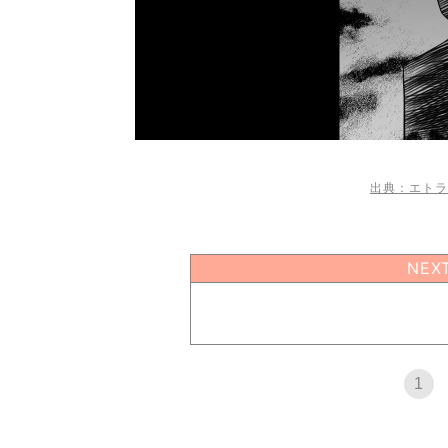
出典：エトラ
NEX
1
1