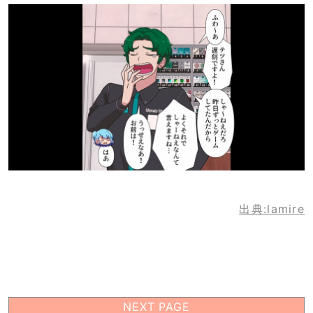
出典:lamire
NEXT PAGE