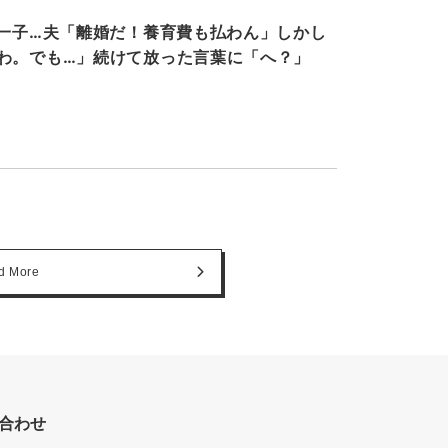
第一子…夫「離婚だ！養育費も払わん」しかし
わ。でも…」続けて放った言葉に「へ？」
d More
合わせ