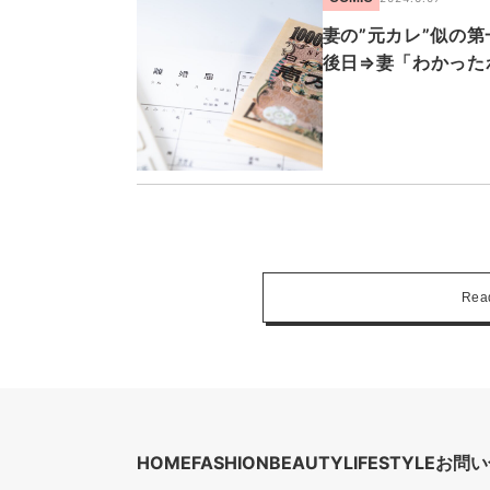
妻の”元カレ”似の
後日⇒妻「わかった
Rea
HOME
FASHION
BEAUTY
LIFESTYLE
お問い