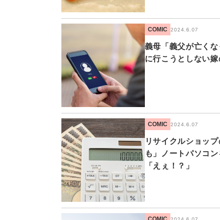
COMIC
2024.6.07
義母「義父が亡くな
に行こうとしない嫁
COMIC
2024.6.07
リサイクルショップ
も」ノートパソコン
「えぇ！？」
COMIC
2024.6.07