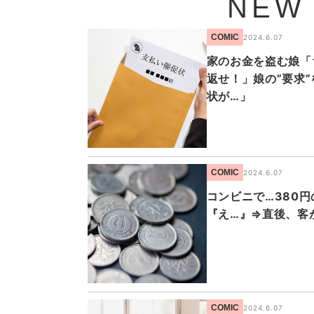
NEW
COMIC
2024.6.07
家のお金を盗む娘「
返せ！」娘の”要求
状が…」
COMIC
2024.6.07
コンビニで…380
『え…』⇒直後、客
COMIC
2024.6.07