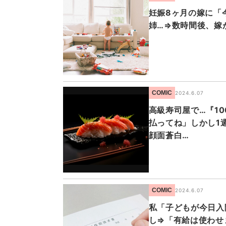
妊娠8ヶ月の嫁に「
姉…⇒数時間後、嫁
COMIC
2024.6.07
高級寿司屋で…『1
払ってね」しかし1
顔面蒼白…
COMIC
2024.6.07
私「子どもが今日入
し⇒「有給は使わせ