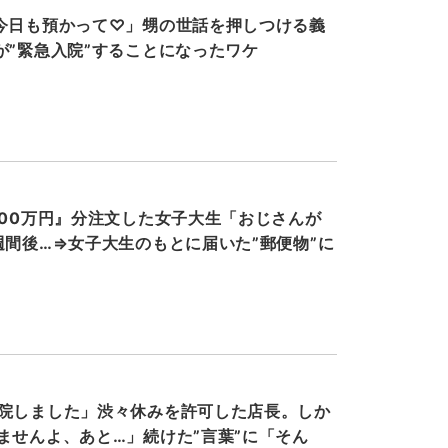
今日も預かって♡」甥の世話を押しつける義
が”緊急入院”することになったワケ
000万円』分注文した女子大生「おじさんが
週間後…⇒女子大生のもとに届いた”郵便物”に
院しました」渋々休みを許可した店長。しか
ませんよ、あと…」続けた”言葉”に「そん