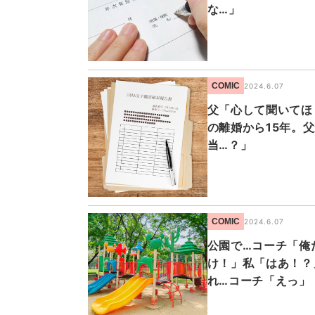
な…」
COMIC
2024.6.07
父「心して聞いてほ
の離婚から15年。
当…？」
COMIC
2024.6.07
公園で…コーチ「俺
け！」私「はあ！？
れ…コーチ「えっ」