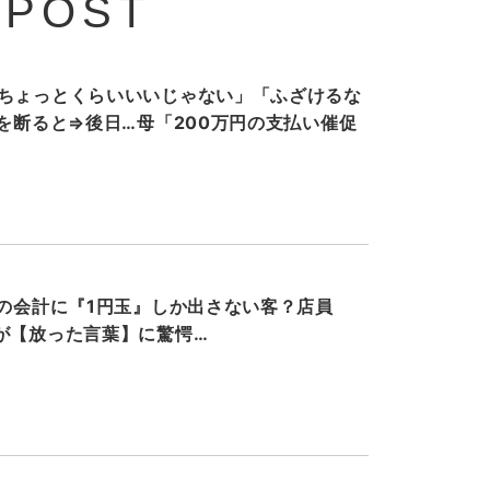
 POST
ちょっとくらいいいじゃない」「ふざけるな
”を断ると⇒後日…母「200万円の支払い催促
円の会計に『1円玉』しか出さない客？店員
が【放った言葉】に驚愕…