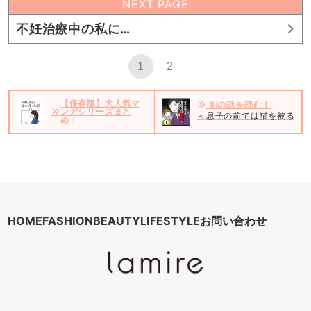
NEXT PAGE
不妊治療中の私に…
1
2
【保存版】大人気マ
別の話を読む！
ンガシリーズまと
＜息子の前では猫を被る義母
め！
HOME
FASHION
BEAUTY
LIFESTYLE
お問い合わせ