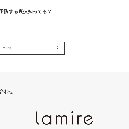
予防する裏技知ってる？
d More
合わせ