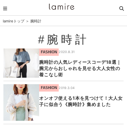
lamireトップ
＞
腕時計
#腕時計
FASHION
2020.8.31
腕時計の人気レディースコーデ18選｜
腕元からおしゃれを見せる大人女性の
着こなし術
FASHION
2019.3.04
オンオフ使える1本を見つけて！大人女
子に似合う《腕時計》集めました