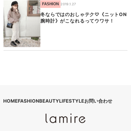
FASHION
2019.1.27
冬ならではのおしゃテク♡《ニットON
腕時計》がこなれるってウワサ！
HOME
FASHION
BEAUTY
LIFESTYLE
お問い合わせ