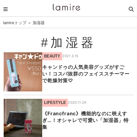
lamireトップ
＞
加湿器
#加湿器
BEAUTY
2021.3.15
キャンドゥの人気美容グッズがすご
い！コスパ抜群のフェイススチーマー
で乾燥対策♡
LIFESTYLE
2020.11.24
《Francfranc》機能的なのに映えす
ぎ…！オシャレで可愛い「加湿器」特
集