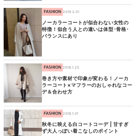
FASHION
2019.2.01
ノーカラーコートが似合わない女性の
特徴！似合う人との違いは体型･骨格･
バランスにあり
FASHION
2018.1.23
巻き方や素材で印象が変わる！ノーカ
ラーコート×マフラーのおしゃれなコー
デ＆合わせ方
FASHION
2018.1.01
秋冬に映える白コートコーデ | 甘すぎ
ず大人っぽい着こなしのポイント