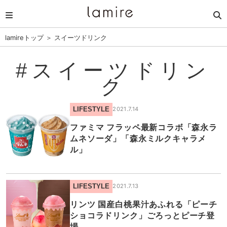
lamireトップ
＞
スイーツドリンク
#スイーツドリン
ク
LIFESTYLE
2021.7.14
ファミマ フラッペ最新コラボ「森永ラ
ムネソーダ」「森永ミルクキャラメ
ル」
LIFESTYLE
2021.7.13
リンツ 国産白桃果汁あふれる「ピーチ
ショコラドリンク」ごろっとピーチ登
場