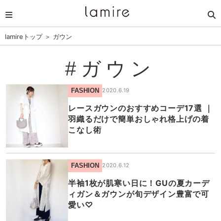
lamireトップ
＞
ガウン
#ガウン
FASHION
2020.6.19
レースガウンのおすすめコーデ17選 ｜
羽織るだけで簡単おしゃれ格上げの着
こなし術
FASHION
2020.6.12
半袖1枚が肌寒い日に！GUの夏カーデ
ィガン＆ガウンが旬デザイン豊富で可
愛い♡