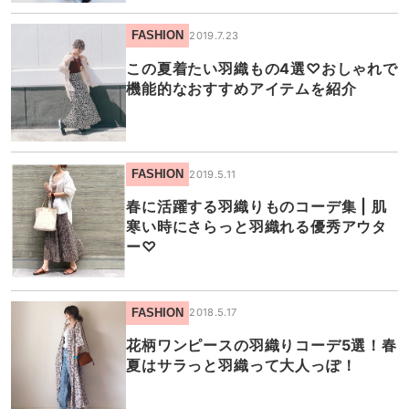
FASHION
2019.7.23
この夏着たい羽織もの4選♡おしゃれで
機能的なおすすめアイテムを紹介
FASHION
2019.5.11
春に活躍する羽織りものコーデ集 | 肌
寒い時にさらっと羽織れる優秀アウタ
ー♡
FASHION
2018.5.17
花柄ワンピースの羽織りコーデ5選！春
夏はサラっと羽織って大人っぽ！