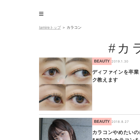
lamireトップ
＞
カラコン
#カ
BEAUTY
2019.1.30
ディファインを卒業
ク教えます
BEAUTY
2018.8.27
カラコンやめたいの