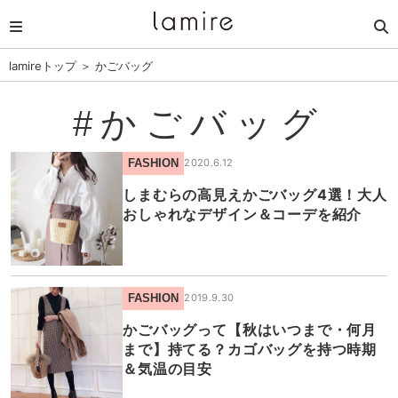
lamireトップ
＞
かごバッグ
#かごバッグ
FASHION
2020.6.12
しまむらの高見えかごバッグ4選！大人
おしゃれなデザイン＆コーデを紹介
FASHION
2019.9.30
かごバッグって【秋はいつまで・何月
まで】持てる？カゴバッグを持つ時期
＆気温の目安