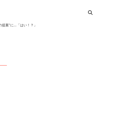
の提案”に…「はい！？」
司