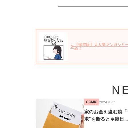
【保存版】大人気マンガシリ
め！
N
COMIC
2024.6.07
家のお金を盗む娘「
求”を断ると⇒後日