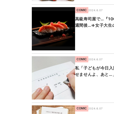
COMIC
2024.6.07
高級寿司屋で…『1
週間後…⇒女子大生
COMIC
2024.6.07
私「子どもが今日入
せませんよ、あと…
COMIC
2024.6.07