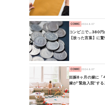
COMIC
2024.6.07
コンビニで…380
【放った言葉】に驚
COMIC
2024.6.07
妊娠8ヶ月の嫁に「
嫁が”緊急入院”す