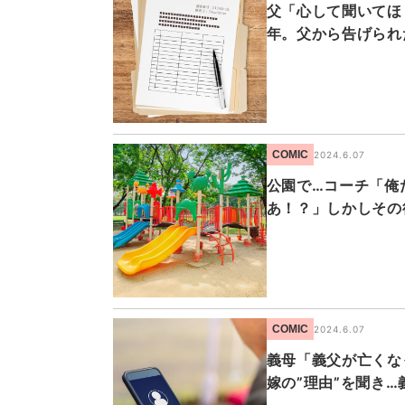
父「心して聞いてほ
年。父から告げられ
COMIC
2024.6.07
公園で…コーチ「俺
あ！？」しかしその
COMIC
2024.6.07
義母「義父が亡くな
嫁の”理由”を聞き