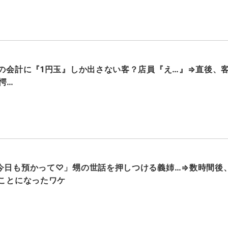
円の会計に『1円玉』しか出さない客？店員『え…』⇒直後、
愕…
今日も預かって♡」甥の世話を押しつける義姉…⇒数時間後
ることになったワケ