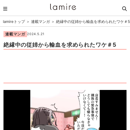
lamireトップ
＞
連載マンガ
＞
絶縁中の従姉から輸血を求められたワケ＃5
連載マンガ
2024.5.21
絶縁中の従姉から輸血を求められたワケ＃5
1