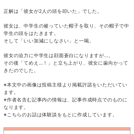
正解は「彼女が2人の頭を叩いた」でした。
彼女は、中学生の被っていた帽子を取り、その帽子で中
学生の頭をはたきます。
そして「いい加減にしなさい」と一喝。
彼女の迫力に中学生は顔面蒼白になりますが…。
その後「てめえ…！」と立ち上がり、彼女に歯向かって
きたのでした。
※本文中の画像は投稿主様より掲載許諾をいただいてい
ます。
※作者名含む記事内の情報は、記事作成時点でのものに
なります。
※こちらのお話は体験談をもとに作成しています。