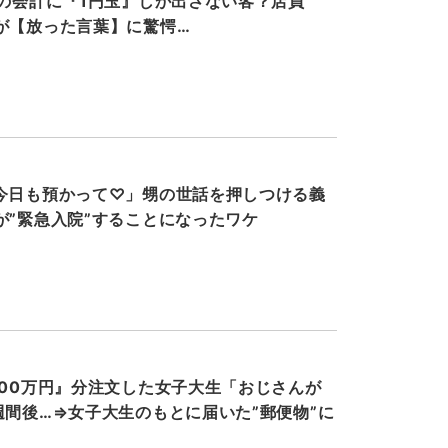
円の会計に『1円玉』しか出さない客？店員
が【放った言葉】に驚愕…
今日も預かって♡」甥の世話を押しつける義
が”緊急入院”することになったワケ
000万円』分注文した女子大生「おじさんが
週間後…⇒女子大生のもとに届いた”郵便物”に