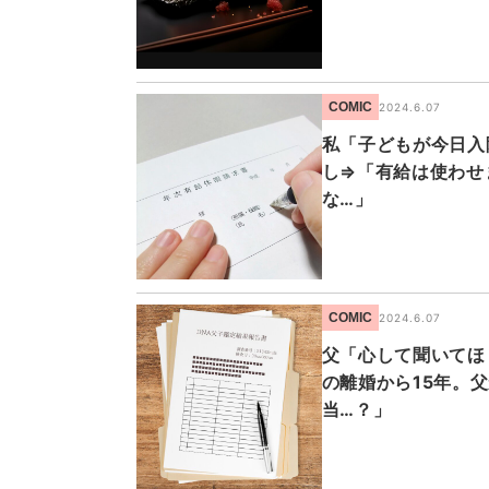
COMIC
2024.6.07
私「子どもが今日入
し⇒「有給は使わせ
な…」
COMIC
2024.6.07
父「心して聞いてほ
の離婚から15年。
当…？」