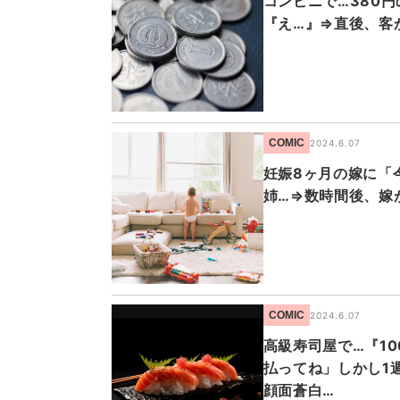
コンビニで…380
『え…』⇒直後、客
COMIC
2024.6.07
妊娠8ヶ月の嫁に「
姉…⇒数時間後、嫁
COMIC
2024.6.07
高級寿司屋で…『1
払ってね」しかし1
顔面蒼白…