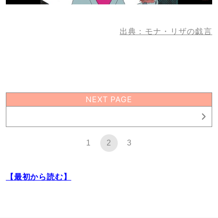
出典：モナ・リザの戯言
NEXT PAGE
1
1
2
3
【最初から読む】