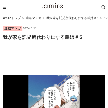
lamireトップ
＞
連載マンガ
＞
我が家を託児所代わりにする義姉＃5
＞
ペ
連載マンガ
2024.5.16
我が家を託児所代わりにする義姉＃5
1