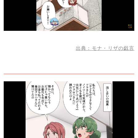
出典：モナ・リザの戯言
2