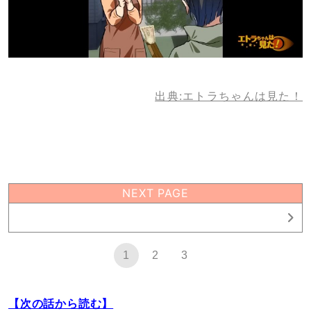
出典:エトラちゃんは見た！
NEXT PAGE
1
1
2
3
【次の話から読む】