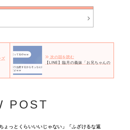
次の話を読む
ーズ
【LINE】臨月の義妹「お兄ちゃんの家で里帰
W POST
ちょっとくらいいいじゃない」「ふざけるな返