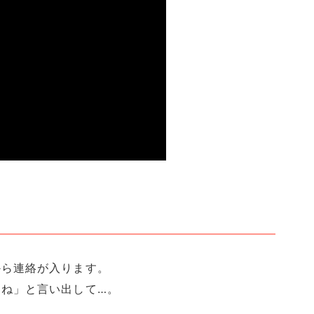
から連絡が入ります。
ね」と言い出して…。