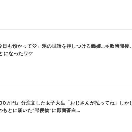
今日も預かって♡」甥の世話を押しつける義姉…⇒数時間後
ことになったワケ
000万円』分注文した女子大生「おじさんが払ってね」しかし
のもとに届いた”郵便物”に顔面蒼白…