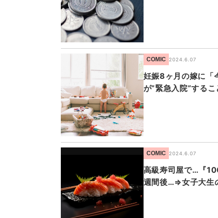
COMIC
2024.6.07
妊娠8ヶ月の嫁に「
が”緊急入院”する
COMIC
2024.6.07
高級寿司屋で…『1
週間後…⇒女子大生