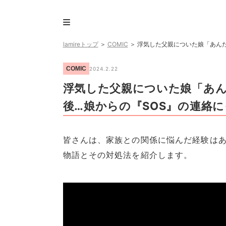
lamireトップ
＞
COMIC
＞
浮気した父親についた娘「あんた
COMIC
2024.2.22
浮気した父親についた娘「あん
後…娘からの『SOS』の連絡
皆さんは、家族との関係に悩んだ経験はあ
物語とその対処法を紹介します。