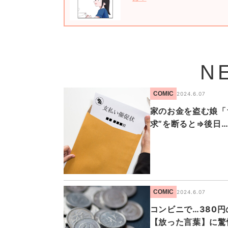
N
COMIC
2024.6.07
家のお金を盗む娘「
求”を断ると⇒後日
COMIC
2024.6.07
コンビニで…380
【放った言葉】に驚