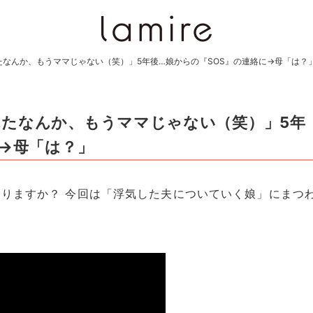
なんか、もうママじゃない（笑）」5年後…娘からの『SOS』の連絡に→母「は？
たなんか、もうママじゃない（笑）」5年
に→母「は？」
りますか？ 今回は「浮気した夫についていく娘」にまつ