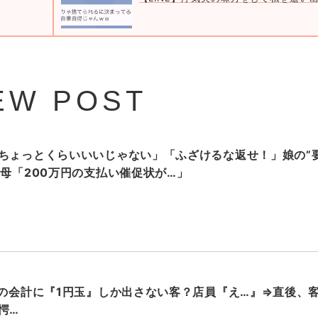
EW POST
ちょっとくらいいいじゃない」「ふざけるな返せ！」娘の”
…母「200万円の支払い催促状が…」
円の会計に『1円玉』しか出さない客？店員『え…』⇒直後、
愕…