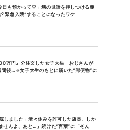
今日も預かって♡」甥の世話を押しつける義
が”緊急入院”することになったワケ
000万円』分注文した女子大生「おじさんが
週間後…⇒女子大生のもとに届いた”郵便物”に
院しました」渋々休みを許可した店長。しか
ませんよ、あと…」続けた”言葉”に「そん