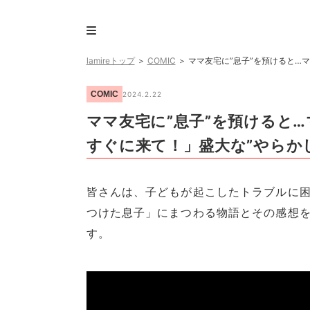
lamireトップ
＞
COMIC
＞
ママ友宅に”息子”を預けると…
COMIC
2024.2.22
ママ友宅に”息子”を預けると
すぐに来て！」盛大な”やらか
皆さんは、子どもが起こしたトラブルに
つけた息子」にまつわる物語とその感想を
す。