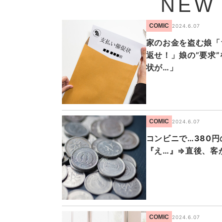
NEW
COMIC
2024.6.07
家のお金を盗む娘「
返せ！」娘の”要求
状が…」
COMIC
2024.6.07
コンビニで…380
『え…』⇒直後、客
COMIC
2024.6.07