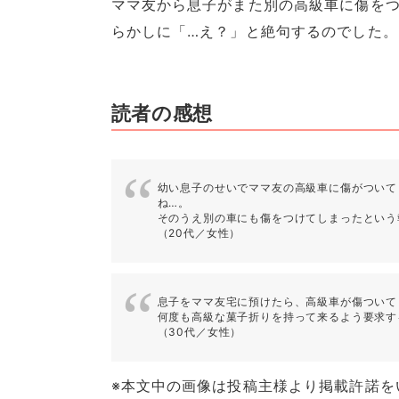
ママ友から息子がまた別の高級車に傷を
らかしに「…え？」と絶句するのでした。
読者の感想
幼い息子のせいでママ友の高級車に傷がついて
ね…。
そのうえ別の車にも傷をつけてしまったという
（20代／女性）
息子をママ友宅に預けたら、高級車が傷ついて
何度も高級な菓子折りを持って来るよう要求す
（30代／女性）
※本文中の画像は投稿主様より掲載許諾を