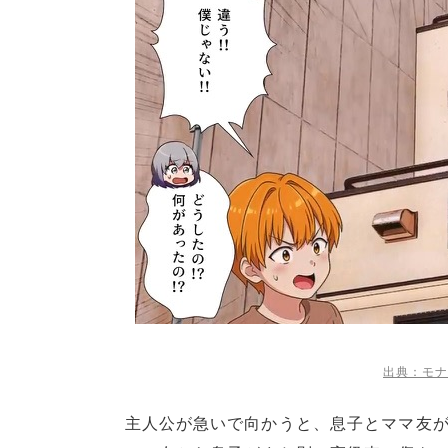
出典：モナ
主人公が急いで向かうと、息子とママ友が