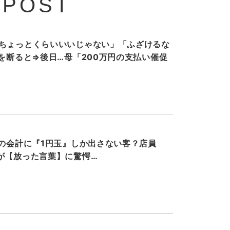
 POST
ちょっとくらいいいじゃない」「ふざけるな
”を断ると⇒後日…母「200万円の支払い催促
円の会計に『1円玉』しか出さない客？店員
が【放った言葉】に驚愕…