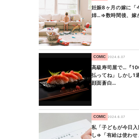
妊娠8ヶ月の嫁に「
姉…⇒数時間後、嫁
COMIC
2024.6.07
高級寿司屋で…『1
払ってね」しかし1
顔面蒼白…
COMIC
2024.6.07
私「子どもが今日入
し⇒「有給は使わせ