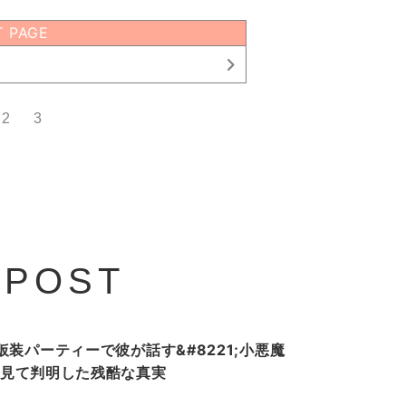
T PAGE
2
3
 POST
装パーティーで彼が話す&#8221;小悪魔
ホを見て判明した残酷な真実