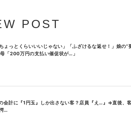
EW POST
ちょっとくらいいいじゃない」「ふざけるな返せ！」娘の”
…母「200万円の支払い催促状が…」
円の会計に『1円玉』しか出さない客？店員『え…』⇒直後、
愕…