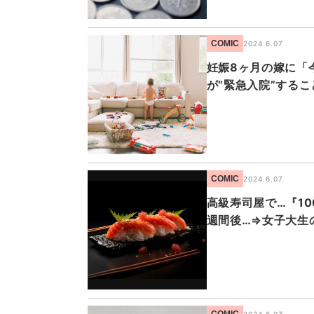
COMIC
2024.6.07
妊娠8ヶ月の嫁に「
が”緊急入院”する
COMIC
2024.6.07
高級寿司屋で…『1
週間後…⇒女子大生