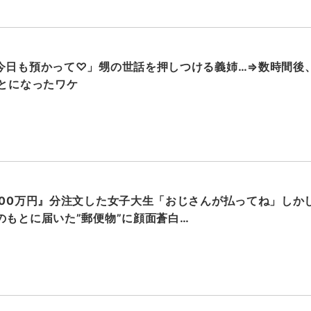
今日も預かって♡」甥の世話を押しつける義姉…⇒数時間後
ことになったワケ
000万円』分注文した女子大生「おじさんが払ってね」しかし
のもとに届いた”郵便物”に顔面蒼白…