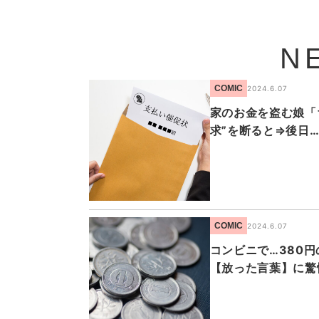
N
COMIC
2024.6.07
家のお金を盗む娘「
求”を断ると⇒後日
COMIC
2024.6.07
コンビニで…380
【放った言葉】に驚