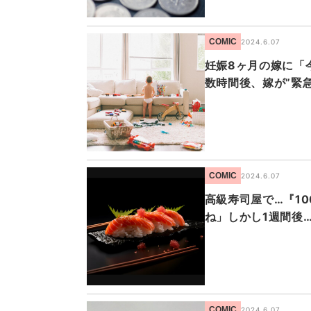
COMIC
2024.6.07
妊娠8ヶ月の嫁に「
数時間後、嫁が”緊
COMIC
2024.6.07
高級寿司屋で…『1
ね」しかし1週間後
COMIC
2024.6.07