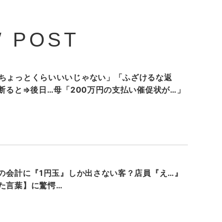
 POST
ちょっとくらいいいじゃない」「ふざけるな返
を断ると⇒後日…母「200万円の支払い催促状が…」
円の会計に『1円玉』しか出さない客？店員『え…』
た言葉】に驚愕…