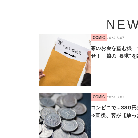
NEW
COMIC
2024.6.07
家のお金を盗む娘「
せ！」娘の”要求”
COMIC
2024.6.07
コンビニで…380
⇒直後、客が【放っ