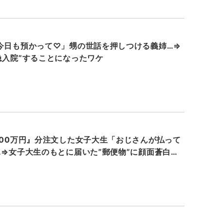
今日も預かって♡」甥の世話を押しつける義姉…⇒
急入院”することになったワケ
000万円』分注文した女子大生「おじさんが払って
…⇒女子大生のもとに届いた”郵便物”に顔面蒼白…