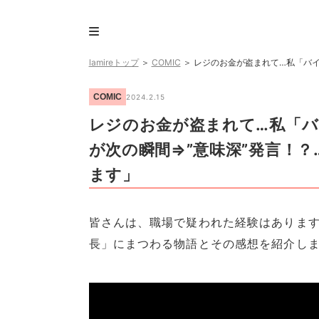
lamireトップ
＞
COMIC
＞
レジのお金が盗まれて…私「バイ
COMIC
2024.2.15
レジのお金が盗まれて…私「
が次の瞬間⇒”意味深”発言！
ます」
皆さんは、職場で疑われた経験はありま
長」にまつわる物語とその感想を紹介し