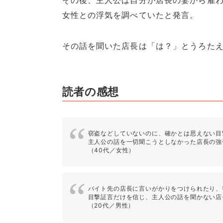
その後、主人公は自分が店長の妻から雇
女性との浮気を調べていたと発言。
その話を聞いた店長は「は？」とうろた
読者の感想
窃盗などしていないのに、確かとは思えない目
主人公の話を一切聞こうとしなかった店長の強
（40代／女性）
バイト先の店長に言いがかりをつけられたり、
目撃証言だけを信じ、主人公の話を聞かない店
（20代／男性）