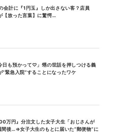
円の会計に『1円玉』しか出さない客？店員
が【放った言葉】に驚愕…
今日も預かって♡」甥の世話を押しつける義
が”緊急入院”することになったワケ
000万円』分注文した女子大生「おじさんが
週間後…⇒女子大生のもとに届いた”郵便物”に