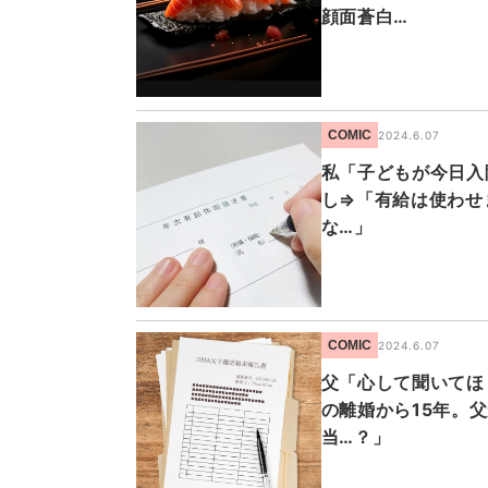
顔面蒼白…
COMIC
2024.6.07
私「子どもが今日入
し⇒「有給は使わせ
な…」
COMIC
2024.6.07
父「心して聞いてほ
の離婚から15年。
当…？」