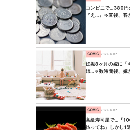
コンビニで…380
『え…』⇒直後、客
COMIC
2024.6.07
妊娠8ヶ月の嫁に「
姉…⇒数時間後、嫁
COMIC
2024.6.07
高級寿司屋で…『1
払ってね」しかし1