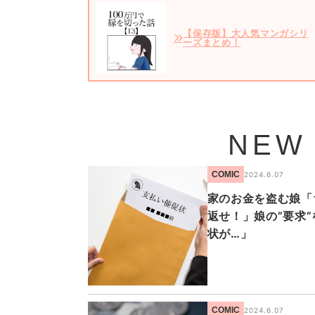
【保存版】大人気マンガシリ
ーズまとめ！
NEW
COMIC
2024.6.07
家のお金を盗む娘「
返せ！」娘の”要求
状が…」
COMIC
2024.6.07