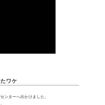
したワケ
グセンターへ出かけました。
す。