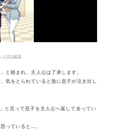
ナ・リザの戯言
！」と頼まれ、主人公は了承します。
り、気をとられていると急に息子が泣き出し
…」と言って息子を主人公へ返して去ってい
思っていると…。