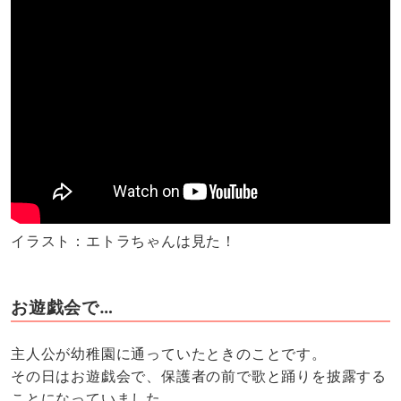
イラスト：エトラちゃんは見た！
お遊戯会で…
主人公が幼稚園に通っていたときのことです。
その日はお遊戯会で、保護者の前で歌と踊りを披露する
ことになっていました。