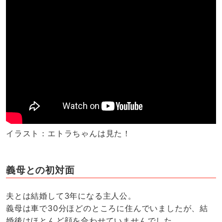
イラスト：エトラちゃんは見た！
義母との初対面
夫とは結婚して3年になる主人公。
義母は車で30分ほどのところに住んでいましたが、結
婚後はほとんど顔を合わせていませんでした。