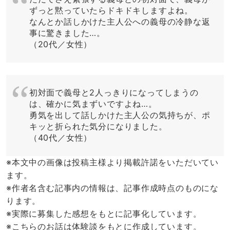
ずっと黙っていたらドキドキしますよね。
なんとか話しかけた主人公への義母の冷静な返
事に驚きました…。
（20代／女性）
初対面で義母と2人っきりになってしまうの
は、確かに気まずいですよね…。
勇気を出して話しかけた主人公の気持ちが、ポ
キッと折られた気分になりました。
（40代／女性）
※本文中の画像は投稿主様より掲載許諾をいただいてい
ます。
※作者名含む記事内の情報は、記事作成時点のものにな
ります。
※実際に募集した感想をもとに記事化しています。
※こちらのお話は体験談をもとに作成しています。