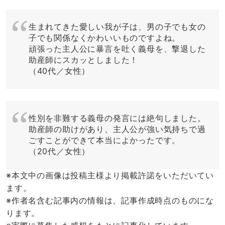
生まれてきた愛しい我が子は、男の子でも女の
子でも関係なくかわいいものですよね。
頑張った主人公に暴言を吐く義母を、撃退した
助産師にスカッとしました！
（40代／女性）
性別を非難する義母の発言には絶句しました。
助産師の助けがあり、主人公が強い気持ちで過
ごすことができて本当によかったです。
（20代／女性）
※本文中の画像は投稿主様より掲載許諾をいただいてい
ます。
※作者名含む記事内の情報は、記事作成時点のものにな
ります。