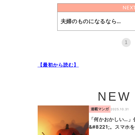
NEX
夫婦のものになるなら…
1
【最初から読む】
NEW
連載マンガ
2025.10.31
「何かおかしい…」仮
&#8221;。スマ