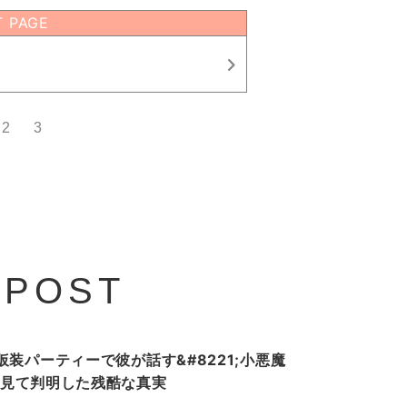
T PAGE
2
3
 POST
装パーティーで彼が話す&#8221;小悪魔
ホを見て判明した残酷な真実