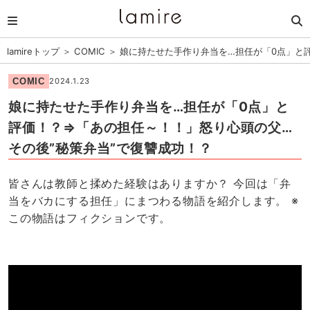
lamireトップ
＞
COMIC
＞
娘に持たせた手作り弁当を…担任が「0点」と
COMIC
2024.1.23
娘に持たせた手作り弁当を…担任が「0点」と
評価！？⇒「あの担任～！！」怒り心頭の父…
その後”秘策弁当”で復讐成功！？
皆さんは教師と揉めた経験はありますか？ 今回は「弁
当をバカにする担任」にまつわる物語を紹介します。 ※
この物語はフィクションです。