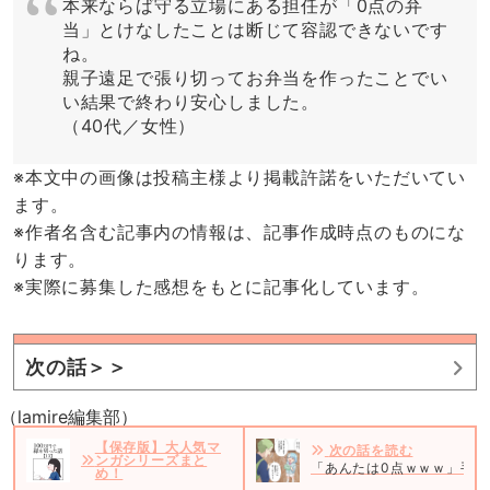
本来ならば守る立場にある担任が「0点の弁
当」とけなしたことは断じて容認できないです
ね。
親子遠足で張り切ってお弁当を作ったことでい
い結果で終わり安心しました。
（40代／女性）
※本文中の画像は投稿主様より掲載許諾をいただいてい
ます。
※作者名含む記事内の情報は、記事作成時点のものにな
ります。
※実際に募集した感想をもとに記事化しています。
次の話＞＞
（lamire編集部）
【保存版】大人気マ
次の話を読む
ンガシリーズまと
「あんたは0点ｗｗｗ」手作
め！