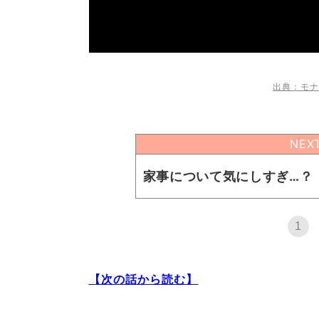
出典：モナ
NEX
家事について気にしすぎ…？
1
【次の話から読む】