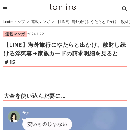
lamireトップ
＞
連載マンガ
＞
【LINE】海外旅行にやたらと出かけ、散
連載マンガ
2024.1.22
【LINE】海外旅行にやたらと出かけ、散財し続
ける浮気妻→家族カードの請求明細を見ると…
＃12
大金を使い込んだ妻に…