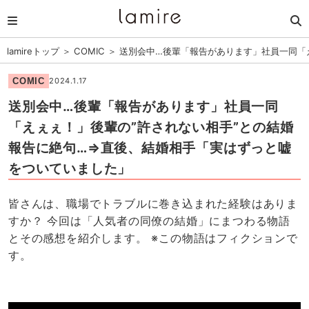
lamireトップ
＞
COMIC
＞
送別会中…後輩「報告があります」社員一同「
COMIC
2024.1.17
送別会中…後輩「報告があります」社員一同
「えぇぇ！」後輩の”許されない相手”との結婚
報告に絶句…⇒直後、結婚相手「実はずっと嘘
をついていました」
皆さんは、職場でトラブルに巻き込まれた経験はありま
すか？ 今回は「人気者の同僚の結婚」にまつわる物語
とその感想を紹介します。 ※この物語はフィクションで
す。