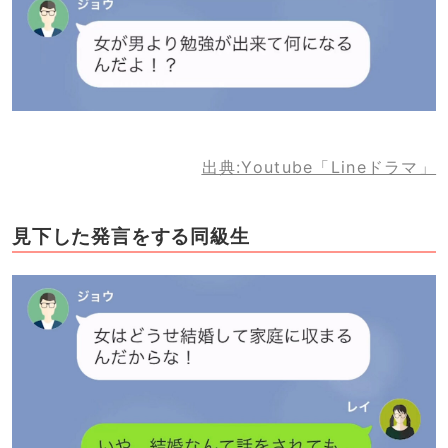
出典:Youtube「Lineドラマ」
見下した発言をする同級生