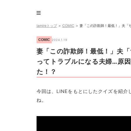
lamireトップ
＞
COMIC
＞
妻「この詐欺師！最低！」夫「ち
COMIC
2024.1.19
妻「この詐欺師！最低！」夫「
ってトラブルになる夫婦…原因
た！？
今回は、LINEをもとにしたクイズを紹
ね。