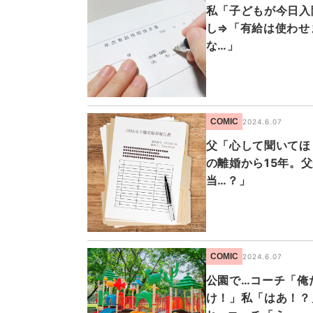
私「子どもが今日入
し⇒「有給は使わせ
な…」
COMIC
2024.6.07
父「心して聞いてほ
の離婚から15年。
当…？」
COMIC
2024.6.07
公園で…コーチ「俺
け！」私「はあ！？