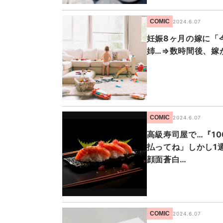
COMIC
2024.6.07
妊娠8ヶ月の嫁に「
姉…⇒数時間後、嫁
COMIC
2024.6.07
高級寿司屋で…『1
払ってね」しかし1
顔面蒼白…
COMIC
2024.6.07