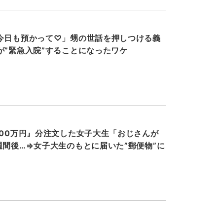
今日も預かって♡」甥の世話を押しつける義
が”緊急入院”することになったワケ
000万円』分注文した女子大生「おじさんが
週間後…⇒女子大生のもとに届いた”郵便物”に