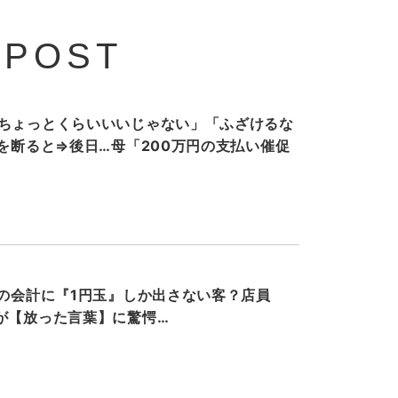
 POST
ちょっとくらいいいじゃない」「ふざけるな
”を断ると⇒後日…母「200万円の支払い催促
円の会計に『1円玉』しか出さない客？店員
が【放った言葉】に驚愕…