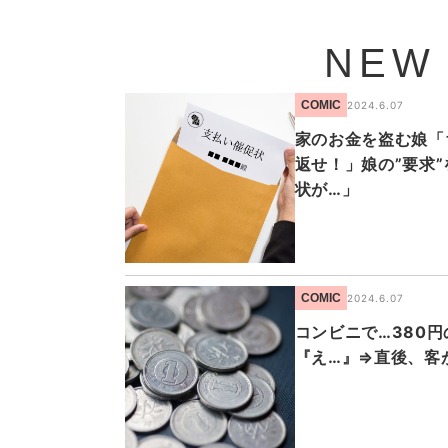
NEW
COMIC
2024.6.07
家のお金を盗む娘「
返せ！」娘の”要求
状が…」
COMIC
2024.6.07
コンビニで…380
『え…』⇒直後、客