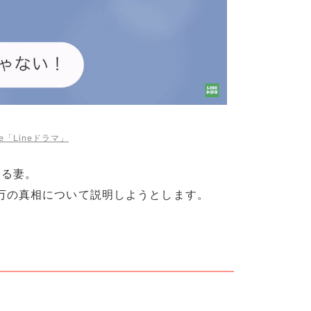
be「Lineドラマ」
する妻。
万の真相について説明しようとします。