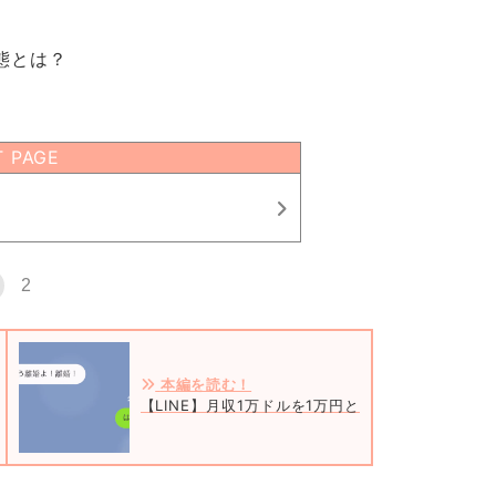
態とは？
T PAGE
2
本編を読む！
【LINE】月収1万ドルを1万円と勘違いして離婚を