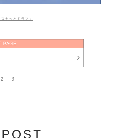
be「スカッとドラマ」
T PAGE
2
3
 POST