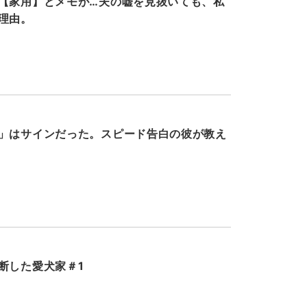
【家用】とメモが…夫の嘘を見抜いても、私
理由。
」はサインだった。スピード告白の彼が教え
断した愛犬家＃1