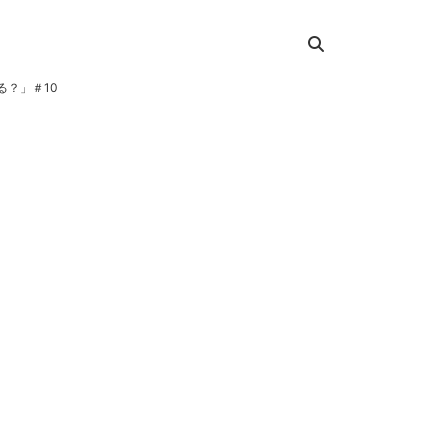
る？」＃10