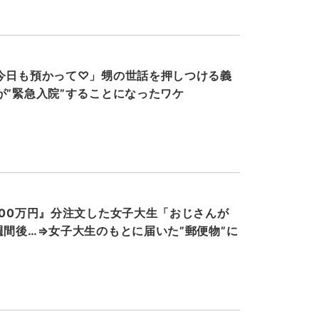
今日も預かって♡」甥の世話を押しつける義
が”緊急入院”することになったワケ
000万円』分注文した女子大生「おじさんが
週間後…⇒女子大生のもとに届いた”郵便物”に