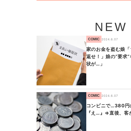
NEW
COMIC
2024.6.07
家のお金を盗む娘「
返せ！」娘の”要求
状が…」
COMIC
2024.6.07
コンビニで…380
『え…』⇒直後、客