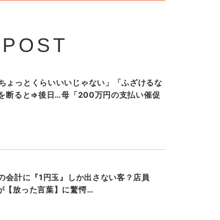
 POST
ちょっとくらいいいじゃない」「ふざけるな
”を断ると⇒後日…母「200万円の支払い催促
円の会計に『1円玉』しか出さない客？店員
が【放った言葉】に驚愕…