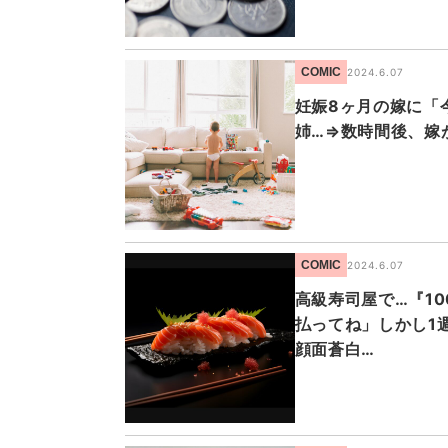
COMIC
2024.6.07
妊娠8ヶ月の嫁に「
姉…⇒数時間後、嫁
COMIC
2024.6.07
高級寿司屋で…『1
払ってね」しかし1
顔面蒼白…