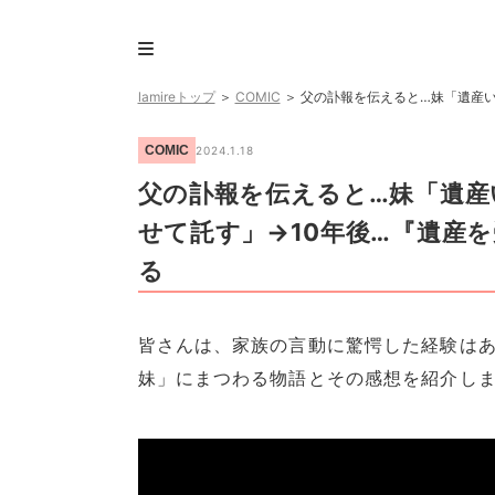
lamireトップ
＞
COMIC
＞
父の訃報を伝えると…妹「遺産い
COMIC
2024.1.18
父の訃報を伝えると…妹「遺産
せて託す」→10年後…『遺産
る
皆さんは、家族の言動に驚愕した経験はあ
妹」にまつわる物語とその感想を紹介し