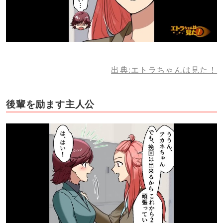
出典:エトラちゃんは見た！
後輩を励ます主人公