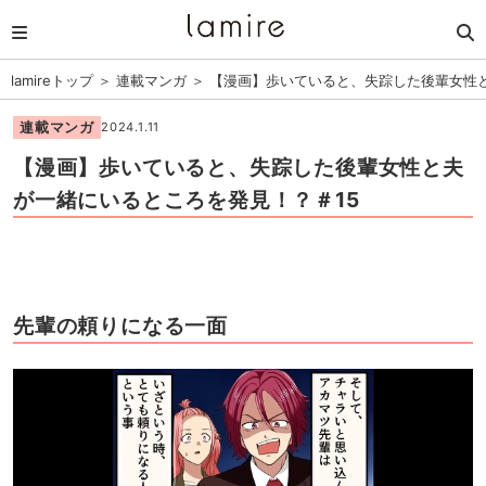
lamireトップ
＞
連載マンガ
＞
【漫画】歩いていると、失踪した後輩女性と
連載マンガ
2024.1.11
【漫画】歩いていると、失踪した後輩女性と夫
が一緒にいるところを発見！？＃15
先輩の頼りになる一面