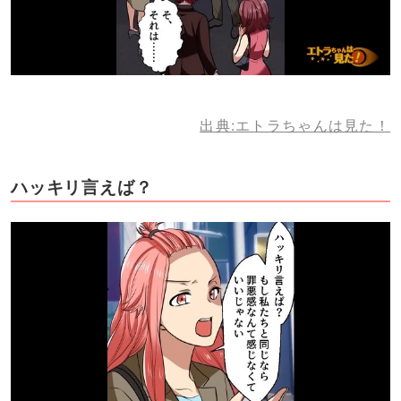
出典:エトラちゃんは見た！
ハッキリ言えば？