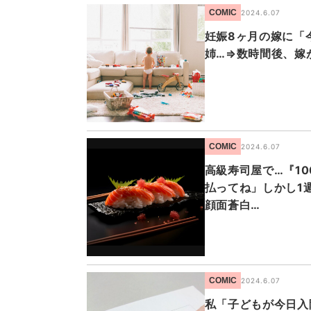
COMIC
2024.6.07
妊娠8ヶ月の嫁に「
姉…⇒数時間後、嫁
COMIC
2024.6.07
高級寿司屋で…『1
払ってね」しかし1
顔面蒼白…
COMIC
2024.6.07
私「子どもが今日入