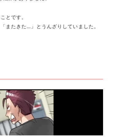
なことです。
は「またきた…」とうんざりしていました。