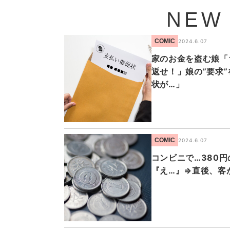
NEW
COMIC
2024.6.07
家のお金を盗む娘「
返せ！」娘の”要求
状が…」
COMIC
2024.6.07
コンビニで…380
『え…』⇒直後、客