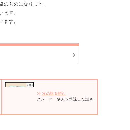
点のものになります。
います。
います。
次の話を読む
クレーマー隣人を撃退した話＃1