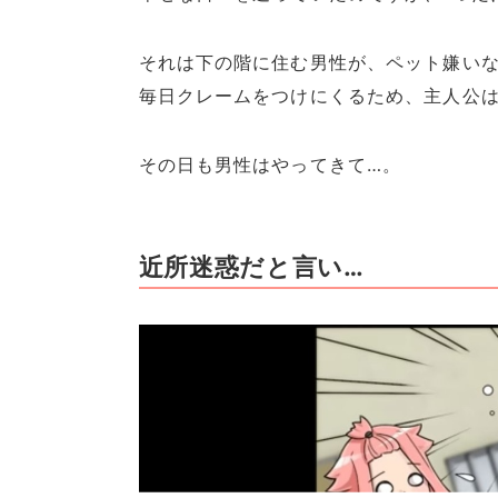
それは下の階に住む男性が、ペット嫌い
毎日クレームをつけにくるため、主人公
その日も男性はやってきて…。
近所迷惑だと言い…