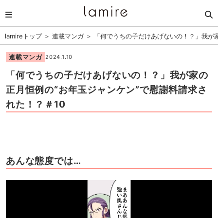
lamireトップ
＞
連載マンガ
＞
「何でうちの子だけあげないの！？」我が家
連載マンガ
2024.1.10
「何でうちの子だけあげないの！？」我が家の
正月恒例の“お年玉ジャンケン”で慰謝料請求さ
れた！？＃10
あんな態度では…